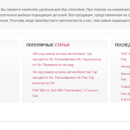
т Вы сможете наиболее удобным для Вас способом. При покупке на нашем ре
сительно выбора подходящих деталей. Вся продукция, представленная на са
ная. Поэтому, когда приобретаете автозапчасти у нас, тем самым защищаете
ПОПУЛЯРНЫЕ
СТАТЬИ
ПОСЛЕ
VIN код (номер кузова) автомобиля. Где
FIAT 
находится Vin. Расшифровка Vin. Год выпуска
Fiat
по Vin. Проверка по vin коду
Интер
Vin код (номер кузова) автомобиля Fiat. Где
Винче
находится Vin. Расшифровка Vin Fiat. Год
Fiat
выпуска по Vin
Самая 
FIAT 600 vs ЗАЗ-965 "Запорожец" | Статьи о
Рон А
Fiat
в исто
Конструкции амортизаторов
Нино Фарина: войти в историю | Статьи о Fiat