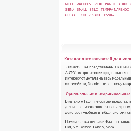
MILLE
MULTIPLA
PALIO
PUNTO
SEDICI
S
SIENA
SMALL
STILO
TEMPRA-MARENGO
ULYSSE
UNO
VIAGGIO
PANDA
Каталог автозапчастей для марк
Запчасти FIAT представлены в нашем 
AUTO" на протяжении продолжительног
интересуют детали на весь модельный 
автомобилю; Ducato – известному микро
Оригинальные и неоригинальные 
В каталоге fiatonline.com.ua предста
для машин марки Фиат от популярных 
действует удобная и гибкая система с
Помимо автозапчастей Фиат вы найдет
Fiat, Alfa Romeo, Lancia, Iveco.