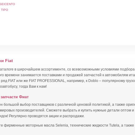
EICENTO
TIPO
и Fiat
каталоге в широчайшем ассортименте, со всевозможными условиями подбора и
о времени занимается поставками и продажей запчастей к автомобилям итал
ряд FIAT или же FIAT PROFESSIONAL, например, к Doblo – популярному грузо
автобусу, тогда Вам к нам!
запчасти Фиат
влен большой выбор поставщиков с различной ценовой политикой, а также ори
мировых производителей. Сможете выбрать и купить нужные детали оптом и 
кидок! Регулярно проводятся акции и распродажи.
е фирменные моторные масла Selenia, технические жидкости Tutela, а также