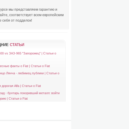
сурсе мы представляем гарантию и
йте, соответствует всем европейским
 себя от подделок!
ДНИЕ
СТАТЬИ
600 vs ЗАЗ-965 "Запорожец" | Статьи о
есные факты о Fiat | Статьи о Fiat
нцо Лянча - любимец публики | Статьи о
дорогая Alfa | Статьи о Fiat
рад - бунтарь покоривший металл: войти
рию | Статьи о Fiat