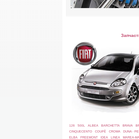
Запчасти
126
500L
ALBEA
BARCHETTA
BRAVA
BR
CINQUECENTO
COUPÈ
CROMA
DUNA - PE
ELBA
FREEMONT
IDEA
LINEA
MAREA-M