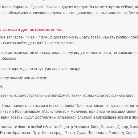
- в Киев, Харькове, Одессе, Львове и других городах Вы можете прямо сейчас, 
ть необходимости посещения десятков специализированных магазинов. Все н
ь запчасти для автомобиля Fiat
не запчастей Фиат - interAuto достаточно выбрать товар, нажать кнопку «по
 быстро найти детали? У нас это просто!
иск автозапчастей по всему модельному ряду и поможет всем, не зависимо о
 образом:
льно переходя по структуре дерева к товару.
ному номеру или артикулу.
).
ственным, самостоятельным поиском по техническим характеристикам авто.
беда – свяжитесь с нами и мы её найдём! При этом неважно, где вы находитес
купить и в Кропивницком, Мариуполе или Мукачево, при этом не покидая своей
 вами товары будут доставлены курьерской службой в ближайшее время в лю
запчасти Фиат в любой областной центр Украины: Киев, Харьков, Днепр, Хмел
Ивано-Франковск, Луцк, Кировоград, Ровно, Сумы, Тернополь, Ужгород, Херсон