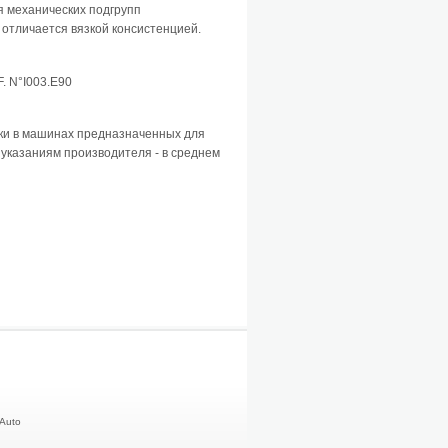
я механических подгрупп
 отличается вязкой консистенцией.
. N°I003.E90
зки в машинах предназначенных для
указаниям производителя - в среднем
rAuto