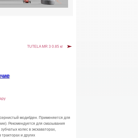
TUTELA MR 3 0.85 кг
ичие
ару
сернистый модибден. Применяется для
ение). Рекомендуется для смазывания
зубчатых колес в экскаваторах,
 тракторах и других