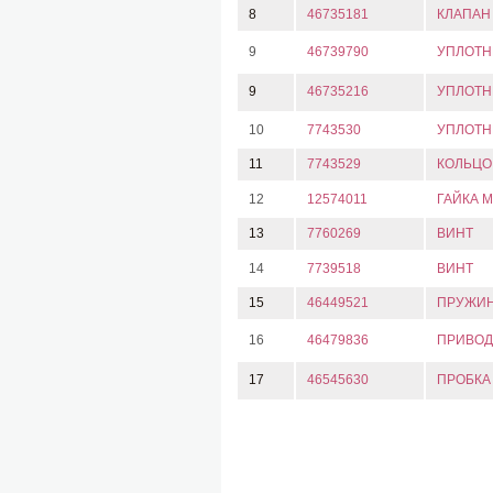
8
46735181
КЛАПАН
9
46739790
УПЛОТН
9
46735216
УПЛОТН
10
7743530
УПЛОТН
11
7743529
КОЛЬЦО
12
12574011
ГАЙКА M
13
7760269
ВИНТ
14
7739518
ВИНТ
15
46449521
ПРУЖИ
16
46479836
ПРИВОД
17
46545630
ПРОБКА