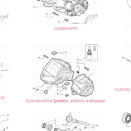
21200/04 КПП
21207/0
КПП
21207/00 КПП И ДИФФЕР., КОРПУС И КРЫШКИ