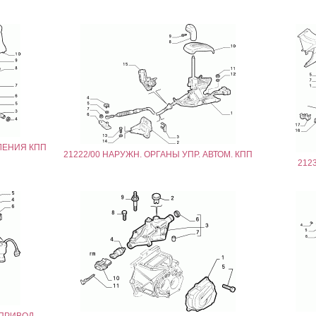
ЛЕНИЯ КПП
21222/00 НАРУЖН. ОРГАНЫ УПР. АВТОМ. КПП
212