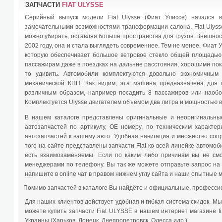
ЗАПЧАСТИ
FIAT ULYSSE
Серийный выпуск модели Fiat Ulysse (Фиат Улиссе) начался в
замечательными возможностями трансформации салона. Fiat Ulysse
можно убирать, оставляя больше пространства для грузов. Внешнос
2002 году, она и стала выглядеть современнее. Тем не менее, Фиат
которую обеспечивает большое ветровое стекло общей площадью 
пассажирам даже в поездках на дальние расстояния, хорошими показ
то удивить. Автомобили комплектуются довольно экономичным
механической КПП. Как видим, эта машина предназначена для 
различным образом, например посадить 8 пассажиров или наобо
Комплектуется Ulysse двигателем объемом два литра и мощностью в 
В нашем каталоге представлены оригинальные и неоригинальн
автозапчастей по артикулу, ОЕ номеру, по техническим характер
автозапчастей к вашему авто. Удобная навигация и множество соп
того на сайте представлены запчасти Fiat ко всей линейке автомобиле
есть взаимозаменяемы. Если по каким либо причинам вы не смо
менеджерами по телефону. Вы так же можете отправьте запрос на
напишите в online чат в правом нижнем углу сайта и наши опытные
Помимо запчастей в каталоге Вы найдёте и официальные, профессио
Для наших клиентов действует удобная и гибкая система скидок. М
можете купить запчасти Fiat ULYSSE в нашем интернет магазине fi
Украины (Харьков, Донецк, Днепропетровск, Одесса идр.)